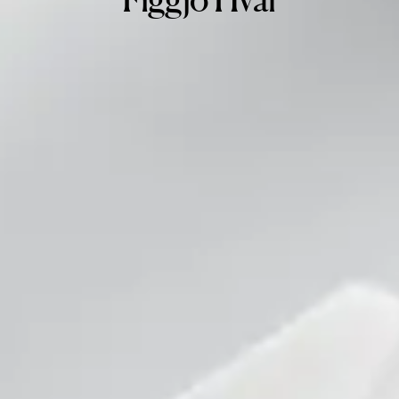
Figgjo Hval